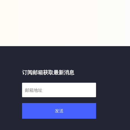
订阅邮箱获取最新消息
发送