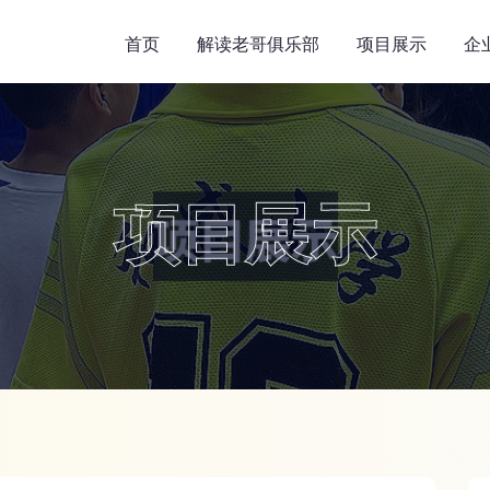
首页
解读老哥俱乐部
项目展示
企
项目展示