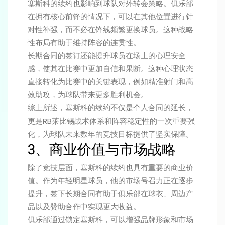
塞斯科的续约也影响到球队对外转会策略。俱乐部
在拥有核心前锋的情况下，可以在其他位置进行针
对性补强，而不必在锋线频繁更换球员。这种战略
性布局有助于维持阵容的连贯性。
长期合同的签订还能提升球员在场上的心理安全
感，使其在比赛中更加自信和果断。这种心理状态
直接转化为比赛中的关键表现，例如精准射门和高
效助攻，为球队带来更多胜利机会。
综上所述，塞斯科的续约不仅是个人合同的延长，
更是RB莱比锡战术体系和阵容稳定性的一次重要强
化，为球队未来数年的竞技目标提供了坚实保障。
3、商业价值与市场战略
除了竞技层面，塞斯科的续约也具有重要的商业价
值。作为年轻明星球员，他的市场号召力正在逐步
提升，签下长期合同有助于俱乐部在球衣、周边产
品以及赞助合作中实现更大收益。
俱乐部通过锁定塞斯科，可以增强品牌形象和市场