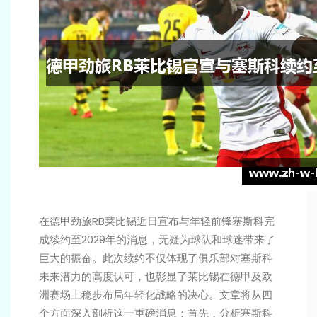
在德甲劲旅RB莱比锡近日宣布与年轻前锋塞斯科完
成续约至2029年的消息，无疑为球队和球迷带来了
巨大的振奋。此次续约不仅体现了俱乐部对塞斯科
未来潜力的高度认可，也彰显了莱比锡在德甲及欧
洲赛场上稳步布局年轻化战略的决心。文章将从四
个方面深入剖析这一重磅消息：首先，分析塞斯科