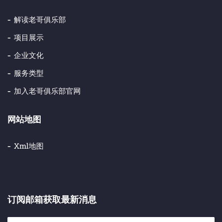
解读老哥俱乐部
项目展示
企业文化
服务类型
加入老哥俱乐部官网
网站地图
Xml地图
订阅邮箱获取最新消息