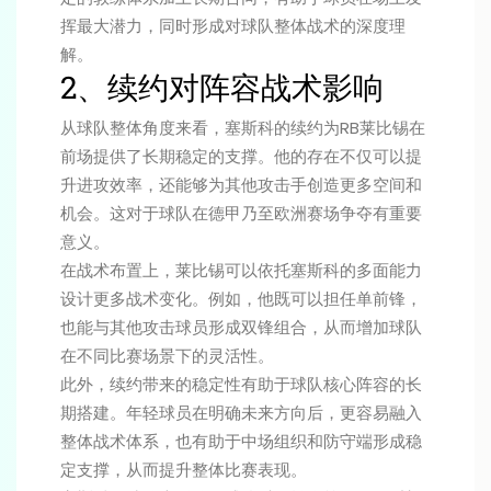
挥最大潜力，同时形成对球队整体战术的深度理
解。
2、续约对阵容战术影响
从球队整体角度来看，塞斯科的续约为RB莱比锡在
前场提供了长期稳定的支撑。他的存在不仅可以提
升进攻效率，还能够为其他攻击手创造更多空间和
机会。这对于球队在德甲乃至欧洲赛场争夺有重要
意义。
在战术布置上，莱比锡可以依托塞斯科的多面能力
设计更多战术变化。例如，他既可以担任单前锋，
也能与其他攻击球员形成双锋组合，从而增加球队
在不同比赛场景下的灵活性。
此外，续约带来的稳定性有助于球队核心阵容的长
期搭建。年轻球员在明确未来方向后，更容易融入
整体战术体系，也有助于中场组织和防守端形成稳
定支撑，从而提升整体比赛表现。