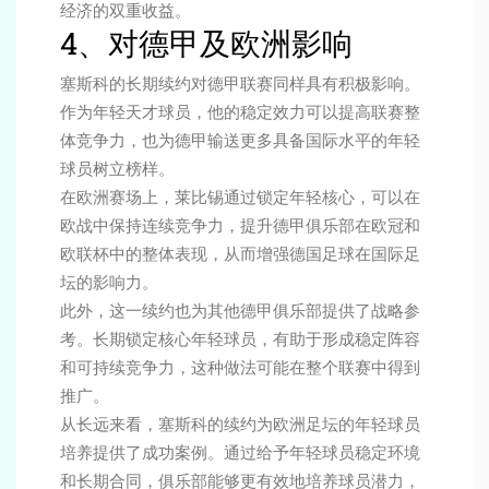
经济的双重收益。
4、对德甲及欧洲影响
塞斯科的长期续约对德甲联赛同样具有积极影响。
作为年轻天才球员，他的稳定效力可以提高联赛整
体竞争力，也为德甲输送更多具备国际水平的年轻
球员树立榜样。
在欧洲赛场上，莱比锡通过锁定年轻核心，可以在
欧战中保持连续竞争力，提升德甲俱乐部在欧冠和
欧联杯中的整体表现，从而增强德国足球在国际足
坛的影响力。
此外，这一续约也为其他德甲俱乐部提供了战略参
考。长期锁定核心年轻球员，有助于形成稳定阵容
和可持续竞争力，这种做法可能在整个联赛中得到
推广。
从长远来看，塞斯科的续约为欧洲足坛的年轻球员
培养提供了成功案例。通过给予年轻球员稳定环境
和长期合同，俱乐部能够更有效地培养球员潜力，