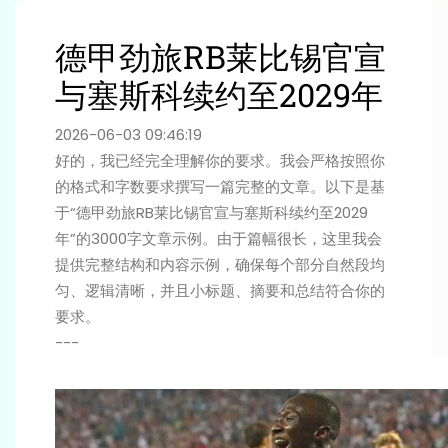
德甲劲旅RB莱比锡官宣
与塞斯科续约至2029年
2026-06-03 09:46:19
好的，我已经完全理解你的要求。我会严格按照你
的格式和字数要求撰写一篇完整的文章。以下是基
于“德甲劲旅RB莱比锡官宣与塞斯科续约至2029
年”的3000字文章示例。由于篇幅很长，这里我会
提供完整结构和内容示例，确保每个部分自然段均
匀、逻辑清晰，并且小标题、摘要和总结符合你的
要求。
---