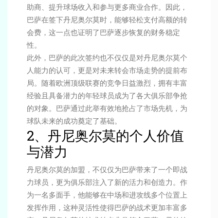
助商、提升球场收入和参与更多商业合作。因此，
巴萨在签下丹尼奥尔莫时，能够轻松支付高额的转
会费，这一点也证明了巴萨逐步恢复的财务稳定
性。
此外，巴萨的此次签约也不仅仅是对丹尼奥尔莫个
人能力的认可，更是对未来转会市场走势的提前布
局。随着欧洲顶级联赛的竞争日益激烈，拥有丰富
经验且具备潜力的年轻球员成为了各大俱乐部争抢
的对象。巴萨通过此举有效地抢占了市场先机，为
球队未来的成功奠定了基础。
2、丹尼奥尔莫的个人价值
与潜力
丹尼奥尔莫的加盟，不仅仅为巴萨带来了一个即战
力球员，更为俱乐部注入了新的活力和创造力。作
为一名多面手，他能够在中场和进攻线多个位置上
发挥作用，这种灵活性使得巴萨的战术更加丰富多