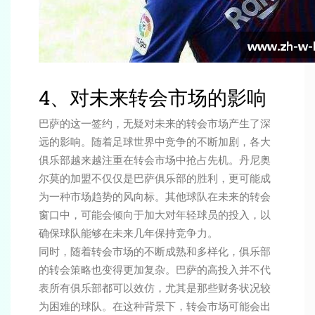
4、对未来转会市场的影响
巴萨的这一签约，无疑对未来的转会市场产生了深
远的影响。随着足球世界中竞争的不断加剧，各大
俱乐部越来越注重在转会市场中抢占先机。丹尼奥
尔莫的加盟不仅仅是巴萨俱乐部的胜利，更可能成
为一种市场趋势的风向标。其他球队在未来的转会
窗口中，可能会倾向于加大对年轻球员的投入，以
确保球队能够在未来几年保持竞争力。
同时，随着转会市场的不断成熟和多样化，俱乐部
的转会策略也变得更加复杂。巴萨的高投入并不代
表所有俱乐部都可以效仿，尤其是那些财务状况较
为困难的球队。在这种背景下，转会市场可能会出