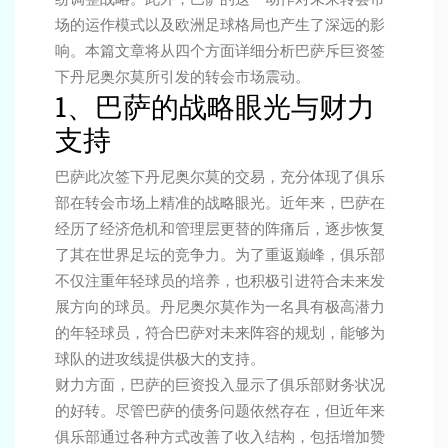
场的运作模式以及欧洲足球格局也产生了深远的影
响。本篇文章将从四个方面详细分析巴萨斥巨资签
下丹尼奥尔莫所引发的转会市场震动。
1、巴萨的战略眼光与财力
支持
巴萨此次签下丹尼奥尔莫的交易，充分体现了俱乐
部在转会市场上精准的战略眼光。近年来，巴萨在
经历了经济危机和管理层更替的阵痛后，逐步恢复
了其在世界足坛的竞争力。为了重返巅峰，俱乐部
不仅注重年轻球员的培养，也积极引进符合未来发
展方向的球员。丹尼奥尔莫作为一名具有极高潜力
的年轻球员，符合巴萨对未来阵容的规划，能够为
球队的进攻线提供极大的支持。
财力方面，巴萨的巨资投入显示了俱乐部财务状况
的好转。尽管巴萨的债务问题依然存在，但近年来
俱乐部通过各种方式改善了收入结构，包括增加赞