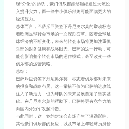
现“分化”的趋势，豪门俱乐部能够继续通过大笔投
入提升实力，而一些中小俱乐部则可能面临更大的
经济压力。
总体而言，巴萨斥巨资签下丹尼奥尔莫的举动标志
着欧洲足球转会市场的一次深刻变革。随着全球足
球经济的不断变化，未来的转会市场将更加注重俱
乐部的财务健康和战略眼光。巴萨的这一行动，可
能会影响整个转会市场的运作模式，甚至改变一些
俱乐部的运营策略。
总结：
巴萨斥巨资签下丹尼奥尔莫，标志着俱乐部对未来
的投资和战略布局。这一举措不仅为巴萨的进攻线
注入了新活力，也为球队的未来发展奠定了坚实基
础。在丹尼奥尔莫的帮助下，巴萨将更有竞争力地
向国内外冠军发起冲击。
与此同时，这一签约对转会市场产生了深远影响。
其他豪门俱乐部的反应，以及市场上年轻球员身价