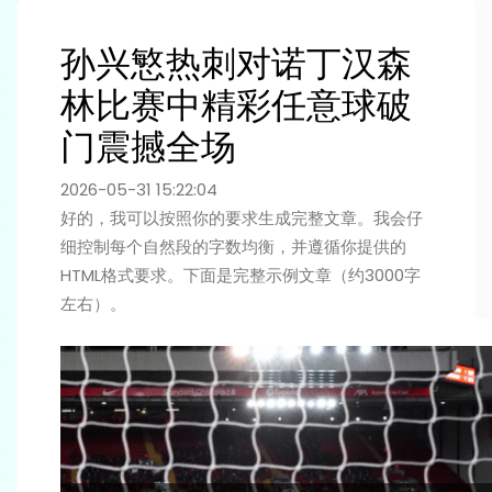
孙兴慜热刺对诺丁汉森
林比赛中精彩任意球破
门震撼全场
2026-05-31 15:22:04
好的，我可以按照你的要求生成完整文章。我会仔
细控制每个自然段的字数均衡，并遵循你提供的
HTML格式要求。下面是完整示例文章（约3000字
左右）。