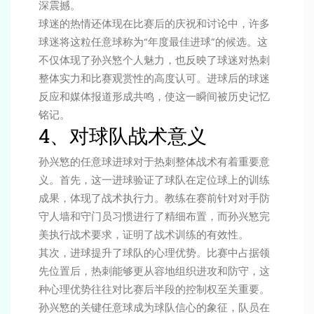
深震撼。
球迷的热情还体现在比赛后的庆祝和讨论中，许多
球迷将这粒任意球称为“年度最佳进球”的候选。这
不仅体现了孙兴慜个人魅力，也反映了球迷对热刺
整体实力和比赛观赏性的高度认可。进球后的球迷
反应和媒体报道形成共鸣，使这一瞬间被历史记忆
铭记。
4、对球队战术意义
孙兴慜的任意球进球对于热刺整体战术有着重要意
义。首先，这一进球验证了球队在定位球上的训练
成果，体现了战术执行力。教练在赛前针对对手防
守人墙和守门员习惯进行了精细布置，而孙兴慜完
美执行战术要求，证明了战术训练的有效性。
其次，进球提升了球队的心理优势。比赛中占据领
先位置后，热刺能够更从容地组织进攻和防守，这
种心理优势往往对比赛后半段的控制权至关重要。
孙兴慜的关键任意球成为球队信心的象征，队员在