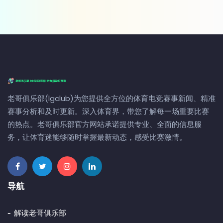
老哥俱乐部(lgclub)为您提供全方位的体育电竞赛事新闻、精准
赛事分析和及时更新。深入体育界，带您了解每一场重要比赛
的热点。老哥俱乐部官方网站承诺提供专业、全面的信息服
务，让体育迷能够随时掌握最新动态，感受比赛激情。
导航
解读老哥俱乐部