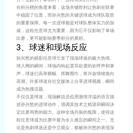
在积分榜的角度来看，这场关键胜利让热刺在联赛
中稳固了位置，而孙兴慜的关键进球成为球队取胜
的重要保障。每一次进球都是对球队整体实力的加
成，这粒任意球尤为重要，因为它不仅影响了单场
比赛，更可能影响赛季积分的累积。
3、球迷和现场反应
孙兴慜的精彩任意球引发了现场球迷的极大热情。
球入网的瞬间，球场内响起震耳欲聋的欢呼声和掌
声，球迷们高举横幅、挥舞围巾，将兴奋情绪推向
高潮。许多球迷在社交媒体上分享进球视频，瞬间
成为热搜话题。
不仅仅是球迷，现场解说员也用激情洋溢的语言描
述孙兴慜的进球动作，强调其技术之精湛和瞬间决
定比赛局势的能力。这种全场共振的氛围，使得这
粒任意球成为比赛中最为令人难忘的瞬间之一。无
论是热刺球迷还是中立观众，都被孙兴慜的表现深