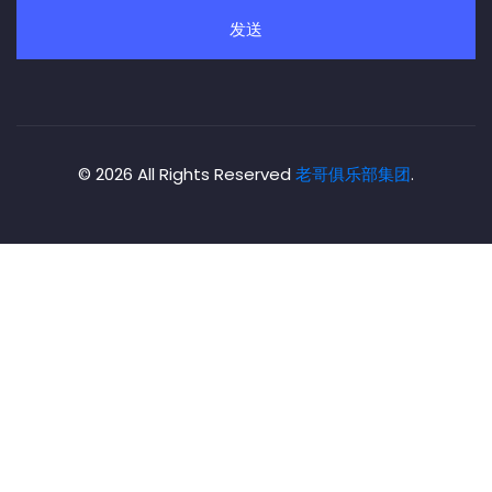
发送
© 2026 All Rights Reserved
老哥俱乐部集团
.