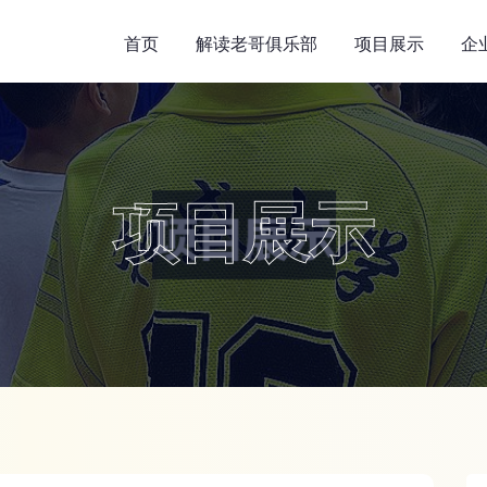
首页
解读老哥俱乐部
项目展示
企
项目展示