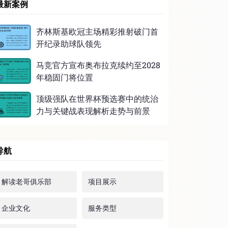
最新案例
齐林斯基欧冠主场精彩推射破门首
开纪录助球队领先
马竞官方宣布奥布拉克续约至2028
年稳固门将位置
顶级强队在世界杯预选赛中的统治
力与关键战表现解析走势与前景
导航
解读老哥俱乐部
项目展示
企业文化
服务类型