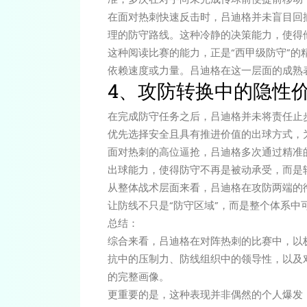
在面对热刺快速反击时，吕迪格并未盲目回
理的防守路线。这种冷静的决策能力，使得
这种阅读比赛的能力，正是“西甲级防守”
依赖速度或力量。吕迪格在这一层面的成熟
4、攻防转换中的隐性
在完成防守任务之后，吕迪格并未将责任止
优先选择安全且具有推进价值的出球方式，
面对热刺的高位逼抢，吕迪格多次通过精准
出球能力，使得防守不再是被动承受，而是
从整体战术层面来看，吕迪格在攻防两端的
让防线不只是“防守区域”，而是整个体系中
总结：
综合来看，吕迪格在对阵热刺的比赛中，以
抗中的压制力、防线组织中的领导性，以及
的完整画像。
更重要的是，这种表现并非偶然的个人爆发