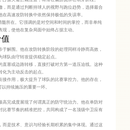
撤，而是通过判断持球人的视野与跑位趋势，选择最合
他在高速攻防转换中依然保持极低的失误率。
的精髓所在。它强调的是对空间和时间的掌控，而非单纯
表现，使他在复杂局面中始终占据主动。
价值
步于解围。他在攻防转换阶段的处理同样冷静而高效，
为球队由守转攻提供稳定起点。
的直塞或边路转移，直接打破对方第一道压迫线。这种
转化为主动反击的起点。
衔接作用，极大提升了球队的比赛掌控力。他的存在，
可以持续施压的重要一环。
极高完成度展现了何谓真正的防守统治力。他在单防对
对比赛节奏的精准把控，共同构成了一名顶级中卫应有
，而是技术、意识与经验长期积累的集中体现。通过这