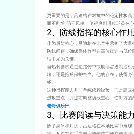
更重要的是，吕迪格在对抗中的稳定性极高
而不乱”的防守风格，使得热刺进攻球员在
2、防线指挥的核心作
作为后防核心，吕迪格在比赛中承担了大量
防线间距，确保整体阵型在高位压迫与低位
话中尤为关键。
当热刺尝试通过边路传中或肋部渗透制造机
堵，还是拖后保护空当。他的存在，使得身
畅。
这种指挥能力并非单纯依赖经验，而是建立
进攻重点，并提前调整防线重心，使对方的
老哥俱乐部
3、比赛阅读与决策能
除了身体和对抗，吕迪格在本场比赛中展现
准，多次在对手尚未完成传球前便提前移动