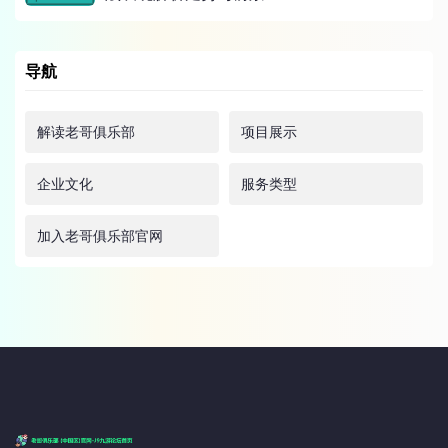
导航
解读老哥俱乐部
项目展示
企业文化
服务类型
加入老哥俱乐部官网