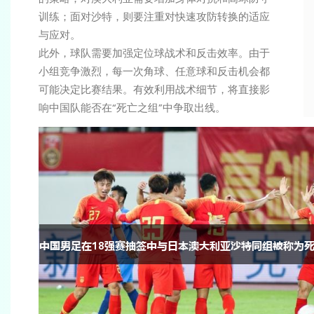
训练；面对沙特，则要注重对快速攻防转换的适应
与应对。
此外，球队需要加强定位球战术和反击效率。由于
小组竞争激烈，每一次角球、任意球和反击机会都
可能决定比赛结果。有效利用战术细节，将直接影
响中国队能否在“死亡之组”中争取出线。