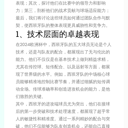
表现；其次，探讨他们在比赛中的领导力和影响
力；第三，剖析他们的战术贡献与球场适应能力；
最后，我们将讨论这些球员如何通过团队合作与默
契，使西班牙队的整体表现更具威胁性和竞争力。
1、技术层面的卓越表现
在2024欧洲杯中，西班牙队的五大球员无论是个人
技术，还是与队友的配合，都展现出了无与伦比的
能力。他们不仅仅是在基本技术上做到精益求精，
尤其在传控球、短传配合、以及远射等方面，都展
现了世界级的水平。例如，西班牙队的中场核心球
员能够精准地控制比赛节奏，并通过细腻的短传调
动全场。传球准确率和创造进攻机会的能力，是他
们致胜的关键。
其中，西班牙的进攻端球员尤为突出，他们在接球
后的第一步突破和技术处理速度，都展现了超乎常
人的敏捷性和精准度。通过一系列精妙的配合与突
破，他们不仅能够为队友创造机会，还能自己直接