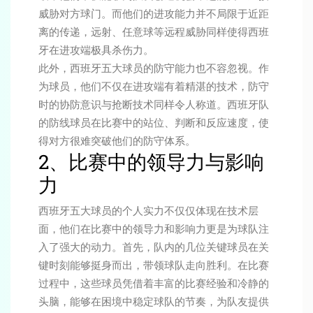
威胁对方球门。而他们的进攻能力并不局限于近距
离的传递，远射、任意球等远程威胁同样使得西班
牙在进攻端极具杀伤力。
此外，西班牙五大球员的防守能力也不容忽视。作
为球员，他们不仅在进攻端有着精湛的技术，防守
时的协防意识与抢断技术同样令人称道。西班牙队
的防线球员在比赛中的站位、判断和反应速度，使
得对方很难突破他们的防守体系。
2、比赛中的领导力与影响
力
西班牙五大球员的个人实力不仅仅体现在技术层
面，他们在比赛中的领导力和影响力更是为球队注
入了强大的动力。首先，队内的几位关键球员在关
键时刻能够挺身而出，带领球队走向胜利。在比赛
过程中，这些球员凭借着丰富的比赛经验和冷静的
头脑，能够在困境中稳定球队的节奏，为队友提供