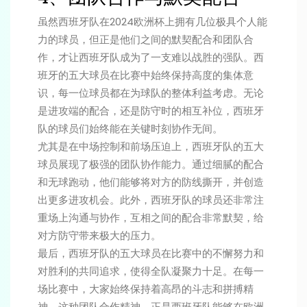
虽然西班牙队在2024欧洲杯上拥有几位极具个人能
力的球员，但正是他们之间的默契配合和团队合
作，才让西班牙队成为了一支难以战胜的强队。西
班牙的五大球员在比赛中始终保持高度的集体意
识，每一位球员都在为球队的整体利益考虑。无论
是进攻端的配合，还是防守时的相互补位，西班牙
队的球员们始终能在关键时刻协作无间。
尤其是在中场控制和前场压迫上，西班牙队的五大
球员展现了极强的团队协作能力。通过细腻的配合
和无球跑动，他们能够将对方的防线撕开，并创造
出更多进攻机会。此外，西班牙队的球员还非常注
重场上沟通与协作，互相之间的配合非常默契，给
对方防守带来极大的压力。
最后，西班牙队的五大球员在比赛中的不懈努力和
对胜利的共同追求，使得全队凝聚力十足。在每一
场比赛中，大家始终保持着高昂的斗志和拼搏精
神。这种团队合作精神，正是西班牙队能够在欧洲