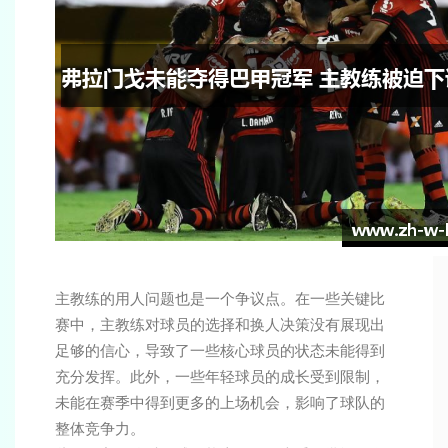
主教练的用人问题也是一个争议点。在一些关键比
赛中，主教练对球员的选择和换人决策没有展现出
足够的信心，导致了一些核心球员的状态未能得到
充分发挥。此外，一些年轻球员的成长受到限制，
未能在赛季中得到更多的上场机会，影响了球队的
整体竞争力。