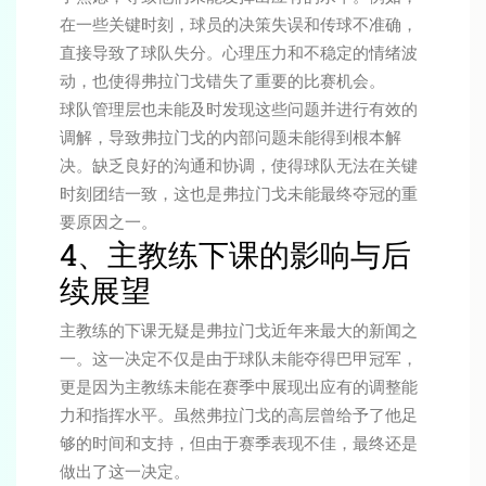
在一些关键时刻，球员的决策失误和传球不准确，
直接导致了球队失分。心理压力和不稳定的情绪波
动，也使得弗拉门戈错失了重要的比赛机会。
球队管理层也未能及时发现这些问题并进行有效的
调解，导致弗拉门戈的内部问题未能得到根本解
决。缺乏良好的沟通和协调，使得球队无法在关键
时刻团结一致，这也是弗拉门戈未能最终夺冠的重
要原因之一。
4、主教练下课的影响与后
续展望
主教练的下课无疑是弗拉门戈近年来最大的新闻之
一。这一决定不仅是由于球队未能夺得巴甲冠军，
更是因为主教练未能在赛季中展现出应有的调整能
力和指挥水平。虽然弗拉门戈的高层曾给予了他足
够的时间和支持，但由于赛季表现不佳，最终还是
做出了这一决定。