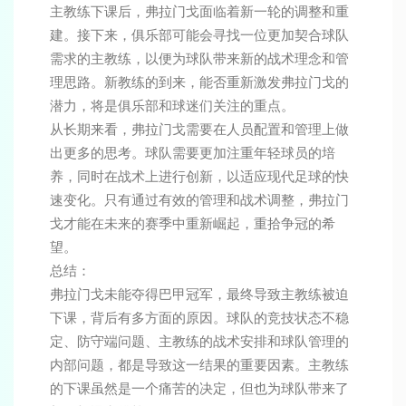
主教练下课后，弗拉门戈面临着新一轮的调整和重
建。接下来，俱乐部可能会寻找一位更加契合球队
需求的主教练，以便为球队带来新的战术理念和管
理思路。新教练的到来，能否重新激发弗拉门戈的
潜力，将是俱乐部和球迷们关注的重点。
从长期来看，弗拉门戈需要在人员配置和管理上做
出更多的思考。球队需要更加注重年轻球员的培
养，同时在战术上进行创新，以适应现代足球的快
速变化。只有通过有效的管理和战术调整，弗拉门
戈才能在未来的赛季中重新崛起，重拾争冠的希
望。
总结：
弗拉门戈未能夺得巴甲冠军，最终导致主教练被迫
下课，背后有多方面的原因。球队的竞技状态不稳
定、防守端问题、主教练的战术安排和球队管理的
内部问题，都是导致这一结果的重要因素。主教练
的下课虽然是一个痛苦的决定，但也为球队带来了