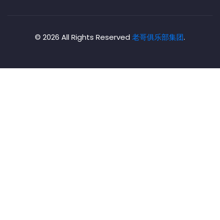
© 2026 All Rights Reserved
老哥俱乐部集团
.