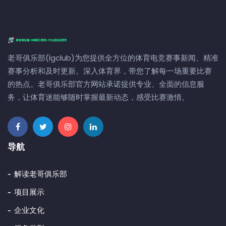
老哥俱乐部(lgclub)为您提供全方位的体育电竞赛事新闻、精准
赛事分析和及时更新。深入体育界，带您了解每一场重要比赛
的热点。老哥俱乐部官方网站承诺提供专业、全面的信息服
务，让体育迷能够随时掌握最新动态，感受比赛激情。
导航
解读老哥俱乐部
项目展示
企业文化