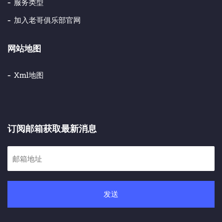
服务类型
加入老哥俱乐部官网
网站地图
Xml地图
订阅邮箱获取最新消息
发送