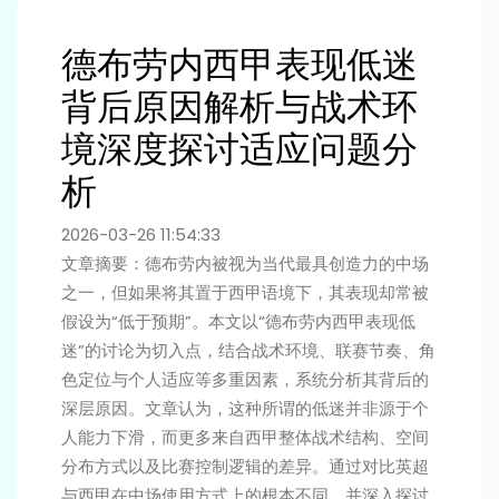
德布劳内西甲表现低迷
背后原因解析与战术环
境深度探讨适应问题分
析
2026-03-26 11:54:33
文章摘要：德布劳内被视为当代最具创造力的中场
之一，但如果将其置于西甲语境下，其表现却常被
假设为“低于预期”。本文以“德布劳内西甲表现低
迷”的讨论为切入点，结合战术环境、联赛节奏、角
色定位与个人适应等多重因素，系统分析其背后的
深层原因。文章认为，这种所谓的低迷并非源于个
人能力下滑，而更多来自西甲整体战术结构、空间
分布方式以及比赛控制逻辑的差异。通过对比英超
与西甲在中场使用方式上的根本不同，并深入探讨