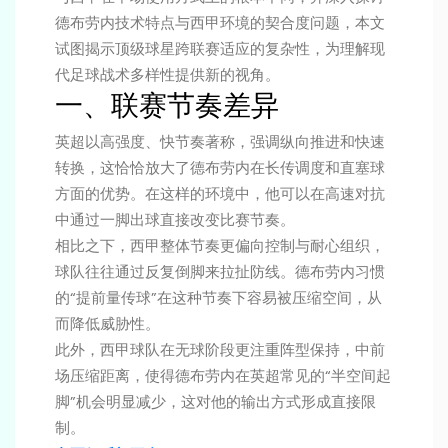
德布劳内技术特点与西甲环境的契合度问题，本文
试图揭示顶级球星跨联赛适应的复杂性，为理解现
代足球战术多样性提供新的视角。
一、联赛节奏差异
英超以高强度、快节奏著称，强调纵向推进和快速
转换，这恰恰放大了德布劳内在长传调度和直塞球
方面的优势。在这样的环境中，他可以在高速对抗
中通过一脚出球直接改变比赛节奏。
相比之下，西甲整体节奏更偏向控制与耐心组织，
球队往往通过反复倒脚来拉扯防线。德布劳内习惯
的“提前量传球”在这种节奏下容易被压缩空间，从
而降低威胁性。
此外，西甲球队在无球阶段更注重阵型保持，中前
场压缩距离，使得德布劳内在英超常见的“半空间起
脚”机会明显减少，这对他的输出方式形成直接限
制。