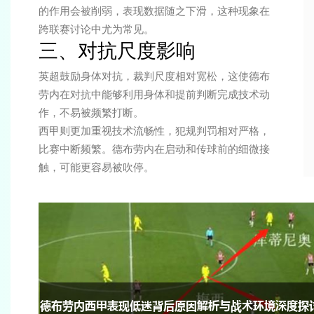
的作用会被削弱，表现数据随之下滑，这种现象在
跨联赛讨论中尤为常见。
三、对抗尺度影响
英超鼓励身体对抗，裁判尺度相对宽松，这使德布
劳内在对抗中能够利用身体和提前判断完成技术动
作，不易被频繁打断。
西甲则更加重视技术流畅性，犯规判罚相对严格，
比赛中断频繁。德布劳内在启动和传球前的细微接
触，可能更容易被吹停。