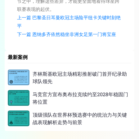
节之中，理解这些差异，才能更全面地看待球星跨
联赛表现的起伏。
上一篇
巴黎圣日耳曼欧冠主场险平纽卡关键时刻绝
平
下一篇
恩纳多齐依然稳坐非洲女足第一门将宝座
最新案例
齐林斯基欧冠主场精彩推射破门首开纪录助
球队领先
马竞官方宣布奥布拉克续约至2028年稳固门
将位置
顶级强队在世界杯预选赛中的统治力与关键
战表现解析走势与前景