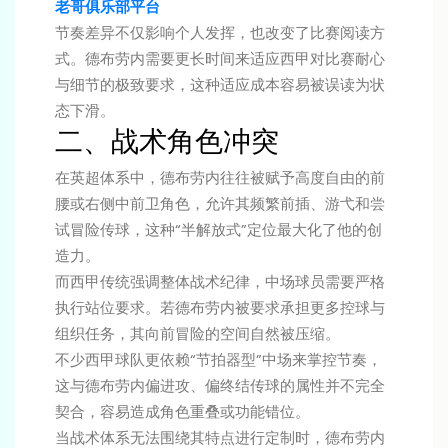
老哥俱乐部平台
节奏差异不仅影响个人发挥，也改变了比赛阅读方
式。德布劳内需要更长时间来适应西甲对比赛耐心
与细节的极致要求，这种适应成本容易被误读为状
态下滑。
二、战术角色冲突
在英超体系中，德布劳内往往被赋予高度自由的前
腰或右侧中前卫角色，允许其频繁前插、游弋和尝
试冒险传球，这种“半解放式”定位最大化了他的创
造力。
而西甲传统强调整体战术纪律，中场球员需要严格
执行站位要求。若德布劳内被要求承担更多控球与
组织任务，其向前冒险的空间自然被压缩。
不少西甲球队更依赖“节拍器型”中场来掌控节奏，
这与德布劳内偏进攻、偏终结传球的属性并不完全
契合，容易造成角色重叠或功能错位。
当战术体系无法围绕其特点进行定制时，德布劳内