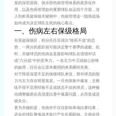
发的深层原因、俱乐部伤病管理体系的差异化作
用，以及伤病管理如何重塑球队命运四个方面，深
入剖析英超保级关键期中，伤病管理这一隐形战场
如何成为决定球队生死的核心看点。
一、伤病左右保级格局
在英超保级区，积分往往呈现出“咬死不放”的态
势，一两分的差距就可能决定整个赛季的成败。此
时，关键球员的伤病会直接影响球队在强强对话
或“六分战”中的竞争力。一名主力中卫或核心前锋
的缺席，往往会让原本脆弱的体系瞬间失衡。
对于阵容深度不足的保级球队来说，替补球员的能
力与主力存在明显落差。一旦伤病集中爆发，主教
练不得不启用经验不足或状态不佳的球员，这种被
动调整极易在高强度比赛中暴露问题，从而造成连
锁失分。
更为关键的是，伤病并不仅仅影响单场比赛结果，
还会对球队整体战术执行产生长期影响。主帅在排