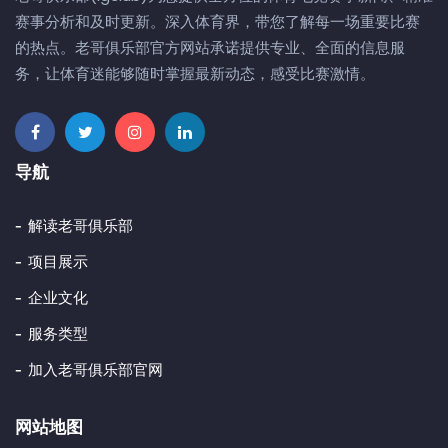
赛事分析和及时更新。深入体育界，带您了解每一场重要比赛
的热点。老哥俱乐部官方网站承诺提供专业、全面的信息服
务，让体育迷能够随时掌握最新动态，感受比赛激情。
导航
解读老哥俱乐部
项目展示
企业文化
服务类型
加入老哥俱乐部官网
网站地图