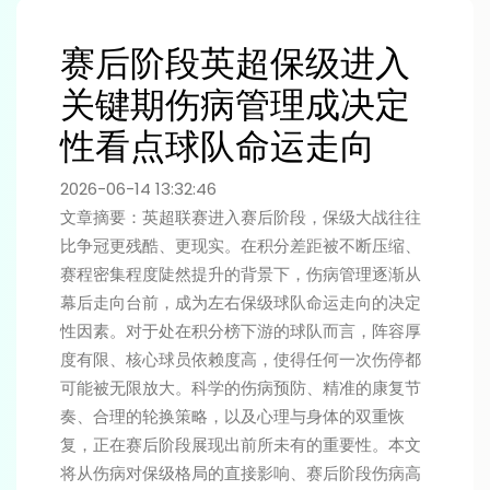
赛后阶段英超保级进入
关键期伤病管理成决定
性看点球队命运走向
2026-06-14 13:32:46
文章摘要：英超联赛进入赛后阶段，保级大战往往
比争冠更残酷、更现实。在积分差距被不断压缩、
赛程密集程度陡然提升的背景下，伤病管理逐渐从
幕后走向台前，成为左右保级球队命运走向的决定
性因素。对于处在积分榜下游的球队而言，阵容厚
度有限、核心球员依赖度高，使得任何一次伤停都
可能被无限放大。科学的伤病预防、精准的康复节
奏、合理的轮换策略，以及心理与身体的双重恢
复，正在赛后阶段展现出前所未有的重要性。本文
将从伤病对保级格局的直接影响、赛后阶段伤病高