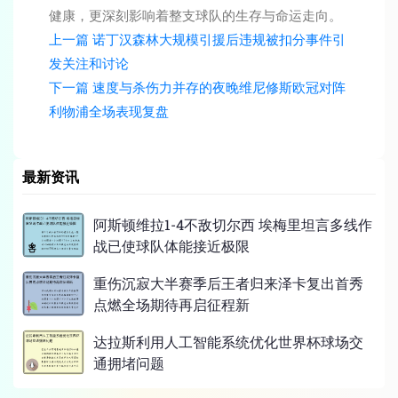
健康，更深刻影响着整支球队的生存与命运走向。
上一篇
诺丁汉森林大规模引援后违规被扣分事件引
发关注和讨论
下一篇
速度与杀伤力并存的夜晚维尼修斯欧冠对阵
利物浦全场表现复盘
最新资讯
阿斯顿维拉1-4不敌切尔西 埃梅里坦言多线作
战已使球队体能接近极限
重伤沉寂大半赛季后王者归来泽卡复出首秀
点燃全场期待再启征程新
达拉斯利用人工智能系统优化世界杯球场交
通拥堵问题