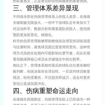
的双重透支，正是赛后阶段伤病频发的重要诱因。
三、管理体系差异显现
不同俱乐部在伤病管理体系上的投入差异，在保级
关键期被无限放大。一些中下游球队近年来加大了
对运动科学、数据分析和康复团队的投入，使伤病
预防更加前置化、精细化。
科学的负荷管理能够帮助教练组合理安排训练强度
与比赛时间，避免球员因过度使用而受伤。这种管
理方式虽然在短期内可能影响比赛节奏，但从长期
看却能保障核心球员在关键场次中的出勤率。
相比之下，管理体系相对落后的球队往往更依赖经
验判断，伤病决策存在滞后性。一旦误判球员恢复
情况，轻伤变重伤，不仅损失即战力，还会对更衣
室信心造成负面冲击。
四、伤病重塑命运走向
在保级生死线附近，伤病管理实际上已经成为一种