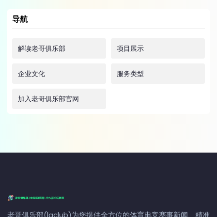
导航
解读老哥俱乐部
项目展示
企业文化
服务类型
加入老哥俱乐部官网
老哥俱乐部(lgclub)为您提供全方位的体育电竞赛事新闻、精准