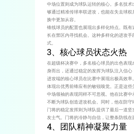
中场位置则成为球队运转的核心。多名技术
够通过精准传球串联进攻，也能在失去球权
换中更加从容。
锋线球员的配置也展现出多样化特点。既有
长在禁区内寻找机会。这种多样化的进攻手
式。
3、核心球员状态火热
在超级杯决赛中，多名核心球员的出色表现
身而出，还通过稳定的发挥为球队注入信心
进攻端的核心球员在比赛中展现出极高效率
体现出优秀前锋应有的敏锐嗅觉。正是这些
中场领袖的表现同样不可忽视。他在比赛中
不断为球队创造进攻机会。同时，他在防守
门将的稳定发挥则为球队提供了最后一道坚
友士气。门将的冷静与自信，让整条防线在
4、团队精神凝聚力量