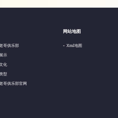
网站地图
老哥俱乐部
Xml地图
展示
文化
类型
老哥俱乐部官网