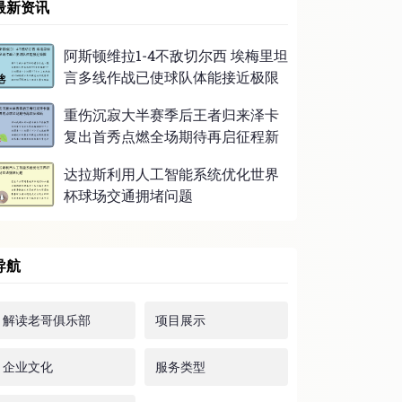
最新资讯
阿斯顿维拉1-4不敌切尔西 埃梅里坦
言多线作战已使球队体能接近极限
重伤沉寂大半赛季后王者归来泽卡
复出首秀点燃全场期待再启征程新
达拉斯利用人工智能系统优化世界
杯球场交通拥堵问题
导航
解读老哥俱乐部
项目展示
企业文化
服务类型