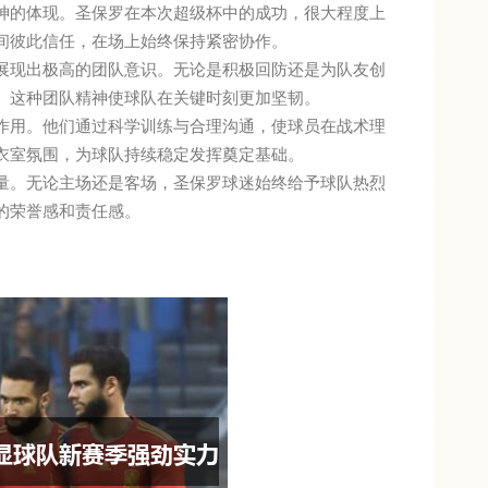
神的体现。圣保罗在本次超级杯中的成功，很大程度上
间彼此信任，在场上始终保持紧密协作。
展现出极高的团队意识。无论是积极回防还是为队友创
。这种团队精神使球队在关键时刻更加坚韧。
作用。他们通过科学训练与合理沟通，使球员在战术理
衣室氛围，为球队持续稳定发挥奠定基础。
量。无论主场还是客场，圣保罗球迷始终给予球队热烈
的荣誉感和责任感。