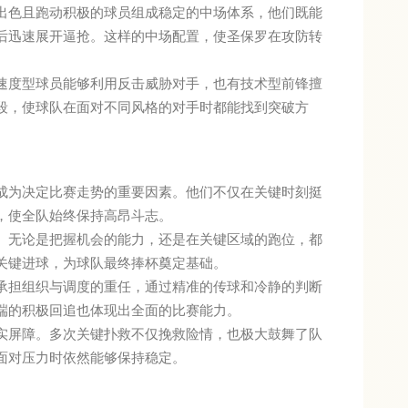
出色且跑动积极的球员组成稳定的中场体系，他们既能
后迅速展开逼抢。这样的中场配置，使圣保罗在攻防转
速度型球员能够利用反击威胁对手，也有技术型前锋擅
段，使球队在面对不同风格的对手时都能找到突破方
成为决定比赛走势的重要因素。他们不仅在关键时刻挺
，使全队始终保持高昂斗志。
。无论是把握机会的能力，还是在关键区域的跑位，都
关键进球，为球队最终捧杯奠定基础。
承担组织与调度的重任，通过精准的传球和冷静的判断
端的积极回追也体现出全面的比赛能力。
实屏障。多次关键扑救不仅挽救险情，也极大鼓舞了队
面对压力时依然能够保持稳定。