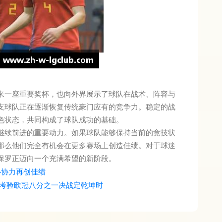
来一座重要奖杯，也向外界展示了球队在战术、阵容与
支球队正在逐渐恢复传统豪门应有的竞争力。稳定的战
色状态，共同构成了球队成功的基础。
继续前进的重要动力。如果球队能够保持当前的竞技状
那么他们完全有机会在更多赛场上创造佳绩。对于球迷
保罗正迈向一个充满希望的新阶段。
心协力再创佳绩
考验欧冠八分之一决战定乾坤时