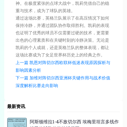
神。在极度紧张的点球大战中，凯莉凭借自己的稳
重与技术，成为了球队的英雄。
通过这场比赛，英格兰队展示了在高压情况下如何
保持冷静，并通过团队协作取得胜利。凯莉的表现
也证明了优秀的球员不仅需要过硬的技术，更需要
出色的心理素质和在关键时刻的冷静决策。无论是
凯莉的个人成就，还是英格兰队的整体表现，都让
这场比赛成为了女足世界杯历史上的经典之作。
上一篇
凯恩对阵切尔西欧联杯低迷表现原因探析与
影响因素分析
下一篇
加维对阵切尔西亚洲杯关键作用与战术价值
深度解析比赛走向影响
最新资讯
阿斯顿维拉1-4不敌切尔西 埃梅里坦言多线作