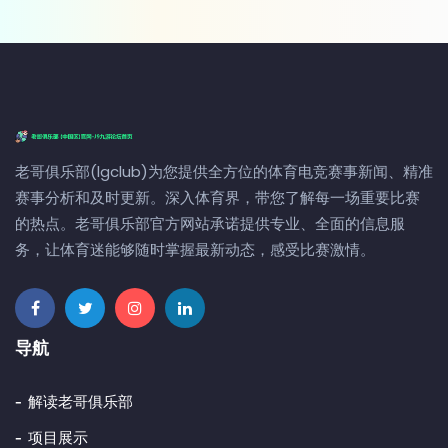
老哥俱乐部(lgclub)为您提供全方位的体育电竞赛事新闻、精准
赛事分析和及时更新。深入体育界，带您了解每一场重要比赛
的热点。老哥俱乐部官方网站承诺提供专业、全面的信息服
务，让体育迷能够随时掌握最新动态，感受比赛激情。
导航
解读老哥俱乐部
项目展示