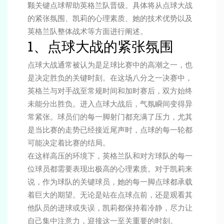
颗关键点球帮助英格兰队晋级。具体将从点球大战
的紧张氛围、凯莉的心理素质、她的技术优势以及
英格兰队整体战术等方面进行阐述。
1、点球大战的紧张氛围
点球大战通常被认为是足球比赛中的高潮之一，也
是决定胜负的关键时刻。在这场八分之一决赛中，
英格兰与对手战至常规时间和加时赛后，双方始终
未能分出胜负。进入点球大战后，气氛瞬间变得异
常紧张。球员们的每一脚射门都充满了压力，尤其
是当比赛的走势已经接近尾声时，点球的每一轮都
可能决定着比赛的结局。
在这样高压的环境下，英格兰队和对方球队的每一
位球员都需要表现出极高的心理素质。对于凯莉来
说，作为球队的关键球员，她的每一脚点球都承载
着巨大的期望。无论是站在点球点前，还是观看其
他队员的进球或失误，凯莉都保持着冷静，尽力让
自己集中注意力，迎接这一至关重要的时刻。