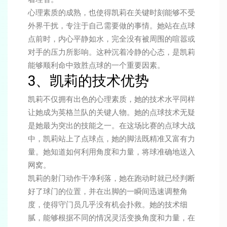
心理素质的成熟，也使得凯莉在关键时刻能够不受
外界干扰，专注于自己需要做的事情。她站在点球
点前时，内心平静如水，完全没有被周围的喧嚣或
对手的压力所影响。这种沉着冷静的心态，是凯莉
能够顺利命中致胜点球的一个重要因素。
3、凯莉的技术优势
凯莉不仅拥有出色的心理素质，她的技术水平同样
让她成为英格兰队的关键人物。她的点球技术无疑
是她最为突出的技能之一。在这场比赛的点球大战
中，凯莉站上了点球点，她的脚法既精准又富有力
量。她知道如何利用角度和力量，将球准确地送入
网窝。
凯莉的射门动作干净利落，她在跑动时就已经判断
好了球门的位置，并在出脚的一瞬间迅速调整角
度，使得守门员几乎没有机会扑救。她的技术细
腻，能够根据不同的情况灵活变换角度和力量，在