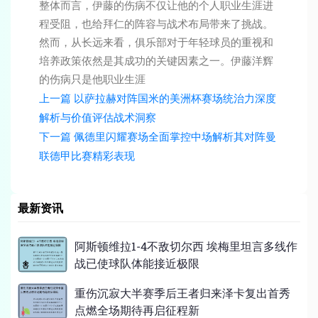
整体而言，伊藤的伤病不仅让他的个人职业生涯进
程受阻，也给拜仁的阵容与战术布局带来了挑战。
然而，从长远来看，俱乐部对于年轻球员的重视和
培养政策依然是其成功的关键因素之一。伊藤洋辉
的伤病只是他职业生涯
上一篇
以萨拉赫对阵国米的美洲杯赛场统治力深度
解析与价值评估战术洞察
下一篇
佩德里闪耀赛场全面掌控中场解析其对阵曼
联德甲比赛精彩表现
最新资讯
阿斯顿维拉1-4不敌切尔西 埃梅里坦言多线作
战已使球队体能接近极限
重伤沉寂大半赛季后王者归来泽卡复出首秀
点燃全场期待再启征程新