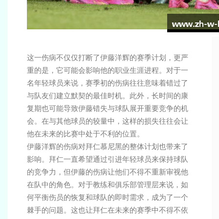
这一伤病不仅仅打断了伊藤洋辉的赛季计划，更严
重的是，它可能会影响他的职业生涯进程。对于一
名年轻球员来说，赛季初的伤病往往意味着错过了
与队友们建立默契的最佳时机。此外，长时间的康
复期也可能导致伊藤错失与球队展开重要竞争的机
会。在与其他球员的较量中，这样的损失往往会让
他在未来的比赛中处于不利的位置。
伊藤洋辉的伤病对拜仁慕尼黑的整体计划也带来了
影响。拜仁一直希望通过引进年轻球员来保持球队
的竞争力，但伊藤的伤病让他们不得不重新审视他
在队中的角色。对于教练和俱乐部管理层来说，如
何平衡伤员的恢复和球队的即时需求，成为了一个
棘手的问题。这也让拜仁在未来的赛季中不得不依