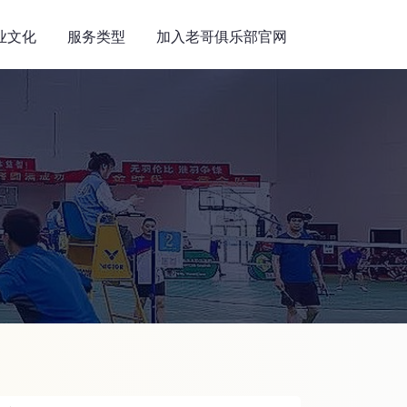
业文化
服务类型
加入老哥俱乐部官网