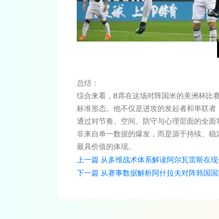
总结：
综合来看，B席在这场对阵国米的美洲杯比
标准形态。他不仅是进攻的发起者和串联者
通过对节奏、空间、防守与心理层面的全面掌
非来自单一数据的爆发，而是源于持续、稳
最具价值的体现。
上一篇
从多维战术体系解读阿尔瓦雷斯在现
下一篇
从赛事数据解析阿什拉夫对阵韩国国