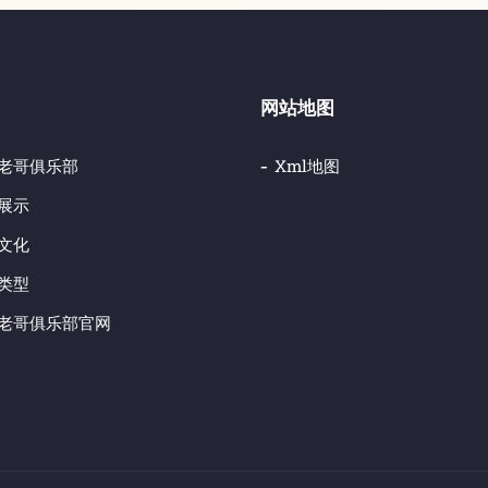
网站地图
老哥俱乐部
Xml地图
展示
文化
类型
老哥俱乐部官网