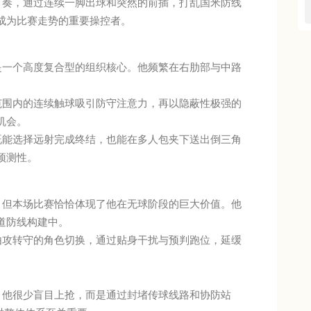
节奏，通过连续一脚出球和突然的前插，打乱国米防线
成为比赛走势的重要操控者。
是一个高度复合型的组织核心。他频繁在右肋部与中路
范围内的连续触球吸引防守注意力，再以隐蔽性极强的
机会。
既能选择远射完成终结，也能在多人包夹下送出倒三角
预测性。
，但本场比赛恰恰体现了他在无球阶段的巨大价值。他
道防线构建中。
由攻转守的角色切换，通过贴身干扰与预判跑位，延缓
。他很少盲目上抢，而是通过封堵传球线路和协防站