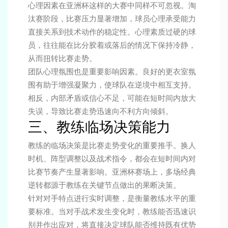
心理因素在亚洲杯这样的大赛中同样不可忽视。淘
汰赛阶段，比赛压力显著增加，球员心理承受能力
直接关系到技术动作的稳定性。心理素质过硬的球
员，往往能在比分胶着或落后的情况下保持冷静，
从而扭转比赛走势。
团队心理氛围也是重要影响因素。良好的更衣室氛
围有助于增强凝聚力，使球队在逆境中相互支持。
相反，内部矛盾或信心不足，可能在短时间内放大
失误，导致比赛走势迅速向不利方向倾斜。
三、教练临场决策能力
教练的临场决策是比赛走势变化的重要推手。换人
时机、阵型调整以及战术指令，都会在短时间内对
比赛节奏产生显著影响。亚洲杯赛场上，多场经典
逆转都源于教练在关键节点做出的果断决策。
针对对手特点进行实时调整，是衡量教练水平的重
要标准。当对手战术发生变化时，教练能否迅速识
别并作出应对，将直接决定球队能否维持既有优势