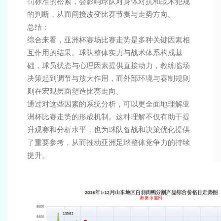
罚标准的松紧，会影响球队对身体对抗和战术犯规
的判断，从而间接改变比赛节奏与走势方向。
总结：
综合来看，亚洲杯赛场比赛走势是多种关键因素相
互作用的结果。球队整体实力与战术体系构成基
础，球员状态与心理因素提供直接动力，教练临场
决策起到调节与放大作用，而外部环境与赛制规则
则在宏观层面塑造比赛走向。
通过对这些因素的系统分析，可以更全面地理解亚
洲杯比赛走势的形成机制。这种理解不仅有助于提
升观赛和分析水平，也为球队备战和决策优化提供
了重要参考，从而推动亚洲足球整体竞争力的持续
提升。