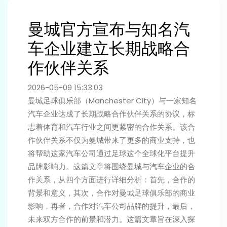
曼城官方宣布与知名汽
车企业建立长期战略合
作伙伴关系
2026-05-09 15:33:03
曼城足球俱乐部（Manchester City）与一家知名
汽车企业达成了长期战略合作伙伴关系的协议，标
志着体育和汽车行业之间更紧密的合作关系。该合
作伙伴关系不仅为曼城带来了更多的商业支持，也
将帮助这家汽车公司通过足球这个全球化平台提升
品牌影响力。这篇文章将围绕曼城与汽车企业的合
作关系，从四个方面进行详细分析：首先，合作的
背景和意义，其次，合作对曼城足球俱乐部的商业
影响，再者，合作对汽车公司品牌的提升，最后，
未来双方合作的前景和潜力。这篇文章旨在深入探