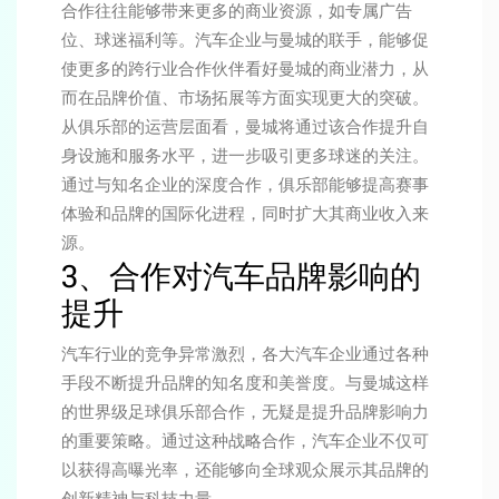
合作往往能够带来更多的商业资源，如专属广告
位、球迷福利等。汽车企业与曼城的联手，能够促
使更多的跨行业合作伙伴看好曼城的商业潜力，从
而在品牌价值、市场拓展等方面实现更大的突破。
从俱乐部的运营层面看，曼城将通过该合作提升自
身设施和服务水平，进一步吸引更多球迷的关注。
通过与知名企业的深度合作，俱乐部能够提高赛事
体验和品牌的国际化进程，同时扩大其商业收入来
源。
3、合作对汽车品牌影响的
提升
汽车行业的竞争异常激烈，各大汽车企业通过各种
手段不断提升品牌的知名度和美誉度。与曼城这样
的世界级足球俱乐部合作，无疑是提升品牌影响力
的重要策略。通过这种战略合作，汽车企业不仅可
以获得高曝光率，还能够向全球观众展示其品牌的
创新精神与科技力量。