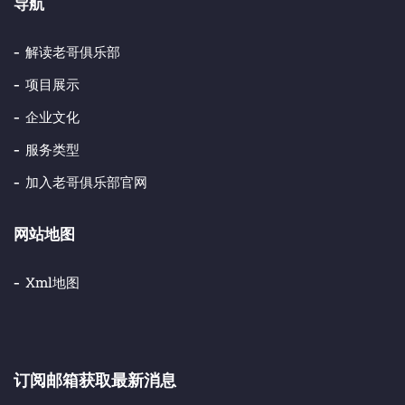
导航
解读老哥俱乐部
项目展示
企业文化
服务类型
加入老哥俱乐部官网
网站地图
Xml地图
订阅邮箱获取最新消息