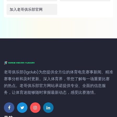
加入老哥俱乐部官网
老哥俱乐部(lgclub)为您提供全方位的体育电竞赛事新闻、精准
赛事分析和及时更新。深入体育界，带您了解每一场重要比赛
的热点。老哥俱乐部官方网站承诺提供专业、全面的信息服
务，让体育迷能够随时掌握最新动态，感受比赛激情。