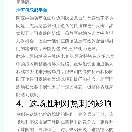
屡受阻。
老哥俱乐部平台
阿森纳的防守在面对热刺快速反击时暴露出了不少
问题。尤其是热刺利用边路的快速推进和反击，频
繁撕开了阿森纳的防线。虽然阿森纳在比赛中有过
几次机会，但由于他们在前场缺乏有效的配合和射
门的精准度，未能将这些机会转化为进球。
此外，阿森纳的主教练米克尔·阿尔特塔在这场比赛
中的战术调整显得略为迟缓。虽然他试图通过换人
和战术变化来扭转局势，但热刺的高效反击和稳固
防守使得阿森纳始终难以找到破门的机会。尽管阿
森纳在比赛中展现出了一定的斗志，但整体表现未
能达到预期。
4、这场胜利对热刺的影响
热刺在这场北伦敦德比的胜利，意义远超三分。这
场胜利不仅增强了球队在英超中的竞争力，更提升
了球队的士气和信心。对于热刺来说，这场德比的